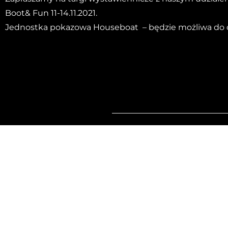
Boot& Fun 11-14.11.2021.
Jednostka pokazowa Houseboat – będzie możliwa do o
TEN POST
A WordPre
Hi, this is a
To get start
visit the Co