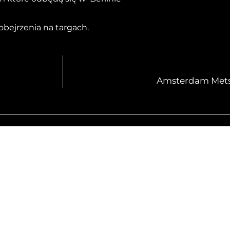
bejrzenia na targach.
Amsterdam Metstr
 MA JEDEN KOMENTAR
ss Commenter
10 SIE 2021
ODPOWIED
 comment.
ed with moderating, editing, and deleting comments, please
mments screen in the dashboard.